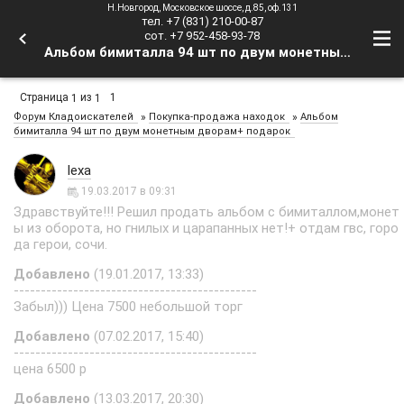
Н.Новгород, Московское шоссе, д.85, оф.131
тел. +7 (831) 210-00-87
сот. +7 952-458-93-78
Альбом бимиталла 94 шт по двум монетным дворам+ подарок - Форум Кладоискателей
Страница
из
1
1
1
»
»
Форум Кладоискателей
Покупка-продажа находок
Альбом
бимиталла 94 шт по двум монетным дворам+ подарок
lexa
19.03.2017 в 09:31
Здравствуйте!!! Решил продать альбом с бимиталлом,монет
ы из оборота, но гнилых и царапанных нет!+ отдам гвс, горо
да герои, сочи.
Добавлено
(19.01.2017, 13:33)
---------------------------------------------
Забыл))) Цена 7500 небольшой торг
Добавлено
(07.02.2017, 15:40)
---------------------------------------------
цена 6500 р
Добавлено
(13.03.2017, 20:30)