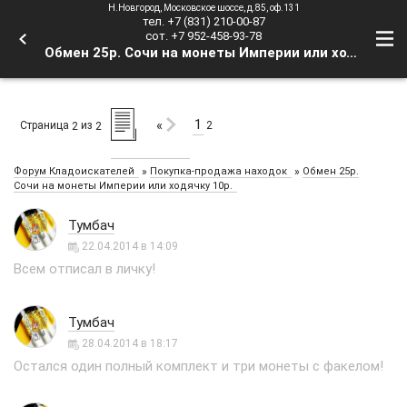
Н.Новгород, Московское шоссе, д.85, оф.131
тел. +7 (831) 210-00-87
сот. +7 952-458-93-78
Обмен 25р. Сочи на монеты Империи или ходячку 10р. - Страница 2 - Форум Кладоискателей
1
«
Страница
из
2
2
2
»
»
Форум Кладоискателей
Покупка-продажа находок
Обмен 25р.
Сочи на монеты Империи или ходячку 10р.
Тумбач
22.04.2014 в 14:09
Всем отписал в личку!
Тумбач
28.04.2014 в 18:17
Остался один полный комплект и три монеты с факелом!