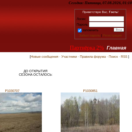
Сегодня:
Пятница, 07.08.2026, 01:10
Приветствую Вас,
Гость
!
Логин:
Пароль:
запомнить
Забыл пароль
|
Регистрация
Партнёрка 2%
Главная
[
Новые сообщения
·
Участники
·
Правила форума
·
Поиск
·
RSS
]
ДО ОТКРЫТИЯ
СЕЗОНА ОСТАЛОСЬ:
P1030707
P1030851