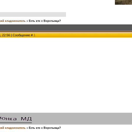
ий кладоискатель
»
Есть кто с Воротынца?
3, 22:56 | Сообщение #
1
ий кладоискатель
»
Есть кто с Воротынца?