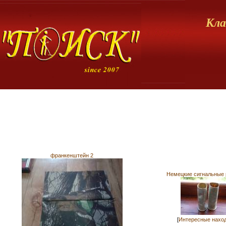
Кла
франкенштейн 2
Немецкие сигнальные 
[
Интересные нахо