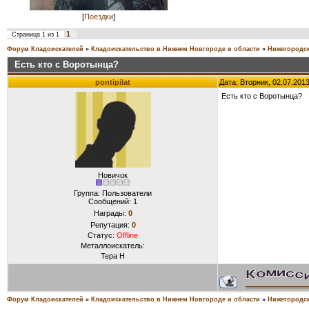
[
Поездки
]
1
Страница
1
из
1
Форум Кладоискателей
»
Кладоискательство в Нижнем Новгороде и области
»
Нижегородск
Есть кто с Воротынца?
pontipilat
Дата: Вторник, 02.07.201
Есть кто с Воротынца?
Новичок
Группа: Пользователи
Сообщений:
1
Награды:
0
Репутация:
0
Статус:
Offline
Металлоискатель:
Тера Н
Форум Кладоискателей
»
Кладоискательство в Нижнем Новгороде и области
»
Нижегородск