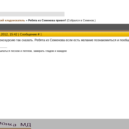
ий кладоискатель
»
Ребята из Семенова привет!
(Собрался в Семенов.)
.2012, 15:42 | Сообщение #
1
кскурсию так сказать. Ребята из Семенова если есть желание познакомиться и пообщя
сыпаться песком и пеплом, замирать гладом и жаждою