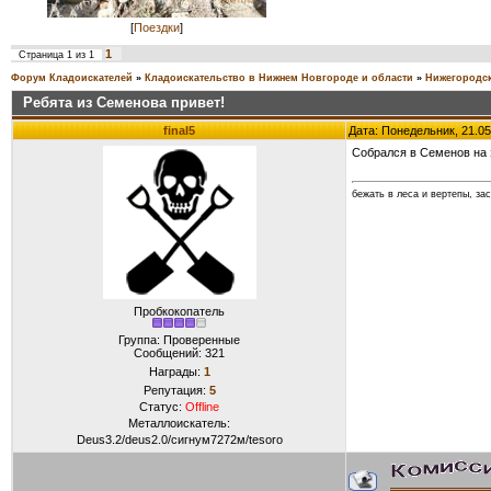
[
Поездки
]
1
Страница
1
из
1
Форум Кладоискателей
»
Кладоискательство в Нижнем Новгороде и области
»
Нижегородск
Ребята из Семенова привет!
final5
Дата: Понедельник, 21.05
Собрался в Семенов на э
бежать в леса и вертепы, за
Пробкокопатель
Группа: Проверенные
Сообщений:
321
Награды:
1
Репутация:
5
Статус:
Offline
Металлоискатель:
Deus3.2/deus2.0/сигнум7272м/tesoro