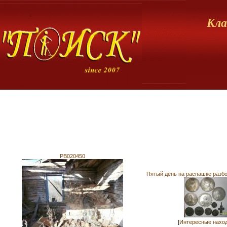
Кла
PB020450
Пятый день на распашке разбо
[
Интересные нахо