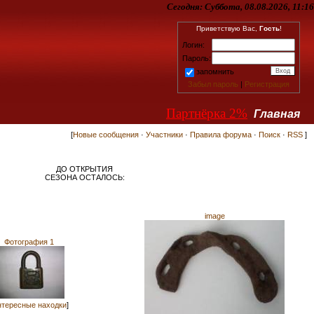
Сегодня:
Суббота, 08.08.2026, 11:16
Приветствую Вас,
Гость
!
Логин:
Пароль:
запомнить
Забыл пароль
|
Регистрация
Партнёрка 2%
Главная
[
Новые сообщения
·
Участники
·
Правила форума
·
Поиск
·
RSS
]
ДО ОТКРЫТИЯ
СЕЗОНА ОСТАЛОСЬ:
image
Фотография 1
тересные находки
]