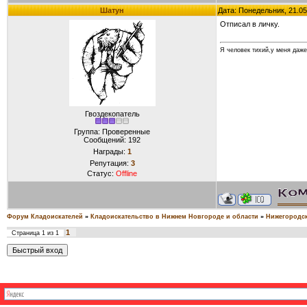
Шатун
Дата: Понедельник, 21.05
Отписал в личку.
Я человек тихий,у меня даже
Гвоздекопатель
Группа: Проверенные
Сообщений:
192
Награды:
1
Репутация:
3
Статус:
Offline
Форум Кладоискателей
»
Кладоискательство в Нижнем Новгороде и области
»
Нижегородск
1
Страница
1
из
1