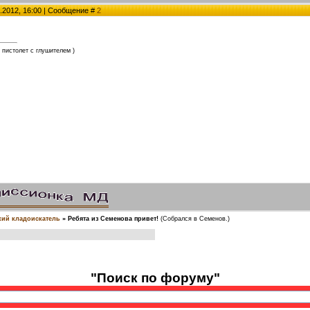
.2012, 16:00 | Сообщение #
2
 пистолет с глушителем )
ий кладоискатель
»
Ребята из Семенова привет!
(Собрался в Семенов.)
"Поиск по форуму"