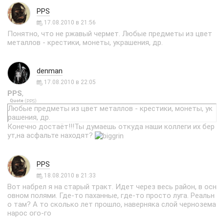
PPS
17.08.2010 в 21:56
Понятно, что не ржавый чермет. Любые предметы из цвет
металлов - крестики, монеты, украшения, др.
denman
17.08.2010 в 22:05
PPS
,
Quote
(
)
PPS
Любые предметы из цвет металлов - крестики, монеты, ук
рашения, др.
Конечно достаёт!!!Ты думаешь откуда наши коллеги их бер
ут,на асфальте находят?
PPS
18.08.2010 в 21:33
Вот набрел я на старый тракт. Идет через весь район, в осн
овном полями. Где-то паханные, где-то просто луга. Реальн
о там? А то сколько лет прошло, наверняка слой чернозема
нарос ого-го