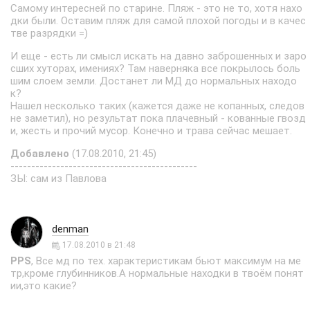
Самому интересней по старине. Пляж - это не то, хотя нахо
дки были. Оставим пляж для самой плохой погоды и в качес
тве разрядки =)
И еще - есть ли смысл искать на давно заброшенных и заро
сших хуторах, имениях? Там наверняка все покрылось боль
шим слоем земли. Достанет ли МД до нормальных находо
к?
Нашел несколько таких (кажется даже не копанных, следов
не заметил), но результат пока плачевный - кованные гвозд
и, жесть и прочий мусор. Конечно и трава сейчас мешает.
Добавлено
(17.08.2010, 21:45)
---------------------------------------------
ЗЫ: сам из Павлова
denman
17.08.2010 в 21:48
PPS
, Все мд по тех. характеристикам бьют максимум на ме
тр,кроме глубинников.А нормальные находки в твоём понят
ии,это какие?