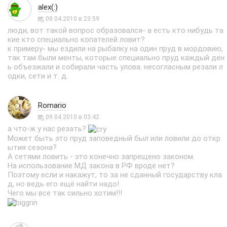
alex(:)
08.04.2010 в 23:59
люди, вот такой вопрос образовался- а есть кто нибудь та
кие кто специально копателей ловит?
к примеру- мы ездили на рыбалку на один пруд в мордовию,
так там были менты, которые специально пруд каждый ден
ь объезжали и собирали часть улова. несогласным резали л
одки, сети и т. д.
Romario
09.04.2010 в 03:42
а что-ж у нас резать?
Может быть это пруд заповедный был или ловили до откр
ытия сезона?
А сетями ловить - это конечно запрещено законом.
На использование МД закона в РФ вроде нет?
Поэтому если и накажут, то за не сданный государству кла
д, но ведь его ещё найти надо!
Чего мы все так сильно хотим!!!