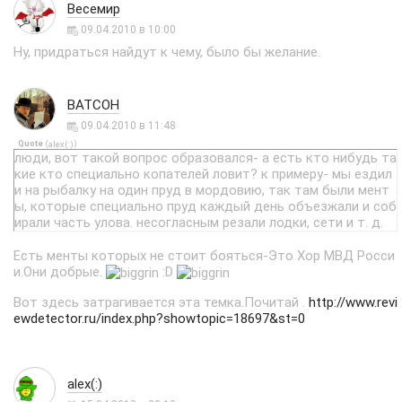
Весемир
09.04.2010 в 10:00
Ну, придраться найдут к чему, было бы желание.
ВАТСОН
09.04.2010 в 11:48
Quote
(
)
alex(:)
люди, вот такой вопрос образовался- а есть кто нибудь та
кие кто специально копателей ловит? к примеру- мы ездил
и на рыбалку на один пруд в мордовию, так там были мент
ы, которые специально пруд каждый день объезжали и соб
ирали часть улова. несогласным резали лодки, сети и т. д.
Есть менты которых не стоит бояться-Это Хор МВД Росси
и.Они добрые.
:D
Вот здесь затрагивается эта темка.Почитай .
http://www.revi
ewdetector.ru/index.php?showtopic=18697&st=0
alex(:)