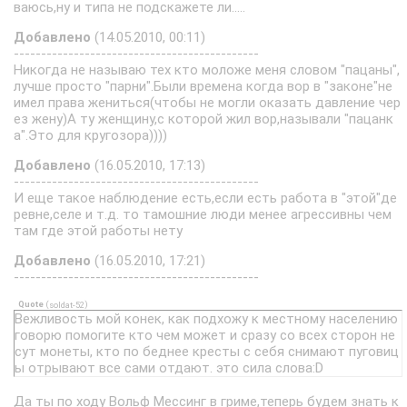
ваюсь,ну и типа не подскажете ли.....
Добавлено
(14.05.2010, 00:11)
---------------------------------------------
Никогда не называю тех кто моложе меня словом "пацаны",
лучше просто "парни".Были времена когда вор в "законе"не
имел права жениться(чтобы не могли оказать давление чер
ез жену)А ту женщину,с которой жил вор,называли "пацанк
а".Это для кругозора))))
Добавлено
(16.05.2010, 17:13)
---------------------------------------------
И еще такое наблюдение есть,если есть работа в "этой"де
ревне,селе и т.д. то тамошние люди менее агрессивны чем
там где этой работы нету
Добавлено
(16.05.2010, 17:21)
---------------------------------------------
Quote
(
)
soldat-52
Вежливость мой конек, как подхожу к местному населению
говорю помогите кто чем может и сразу со всех сторон не
сут монеты, кто по беднее кресты с себя снимают пуговиц
ы отрывают все сами отдают. это сила слова:D
Да ты по ходу Вольф Мессинг в гриме,теперь будем знать к