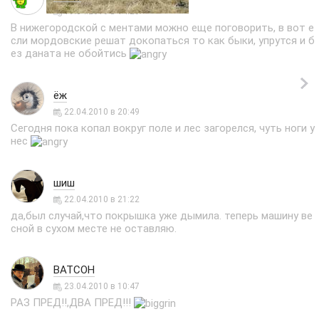
19.04.2010 в 14:25
В нижегородской с ментами можно еще поговорить, в вот е
сли мордовские решат докопаться то как быки, упрутся и б
ез даната не обойтись
ёж
22.04.2010 в 20:49
Сегодня пока копал вокруг поле и лес загорелся, чуть ноги у
нес
шиш
22.04.2010 в 21:22
да,был случай,что покрышка уже дымила. теперь машину ве
сной в сухом месте не оставляю.
ВАТСОН
23.04.2010 в 10:47
РАЗ ПРЕД!!,ДВА ПРЕД!!!
________________________