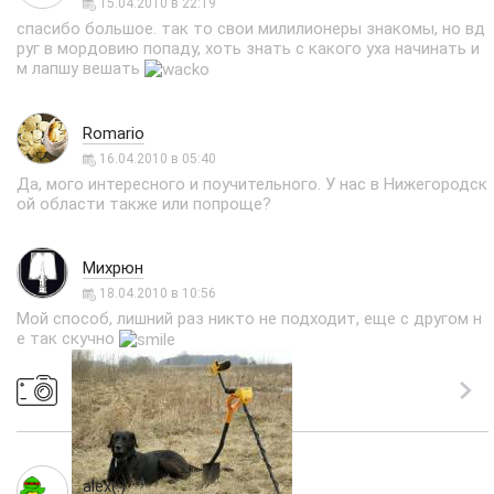
15.04.2010 в 22:19
спасибо большое. так то свои милилионеры знакомы, но вд
руг в мордовию попаду, хоть знать с какого уха начинать и
м лапшу вешать
Romario
16.04.2010 в 05:40
Да, мого интересного и поучительного. У нас в Нижегородск
ой области также или попроще?
Михрюн
18.04.2010 в 10:56
Мой способ, лишний раз никто не подходит, еще с другом н
е так скучно
alex(:)