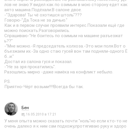
лов не знаю.У видел как по озимым в мою сторону едет как
аято машина.Подёхали.В салоне двое.
-"Здарова! Ты чё охотишся штоль"???
Говорю-"Да.Тока не за дичью."
Как и в первом случае проявили интерес.Показали ещё где
можно поискать.Разговорились.
Спрашиваю-"Не боитесь по озимым на машине разъезжат
ь??"
-"Мне можно.-Я председатель колхоза.-Это мои поля.Вот о
бъезжаем их.-За одно стаю гусей вон там подняли-одного Ё
б...и."
Достал из салона гуся и показал.
-"Не за зря прокатились".
Разошлись мирно -даже намёка на конфликт небыло.
P.S.
Приятно-Чёрт возьми!!!!Всегда бы так.
Бен
16.05.2010 в 17:21
У меня опыта можно сказать почти "ноль"но если кто-то не
очень далеко я к ним сам подхожу,протягиваю руку и здоро