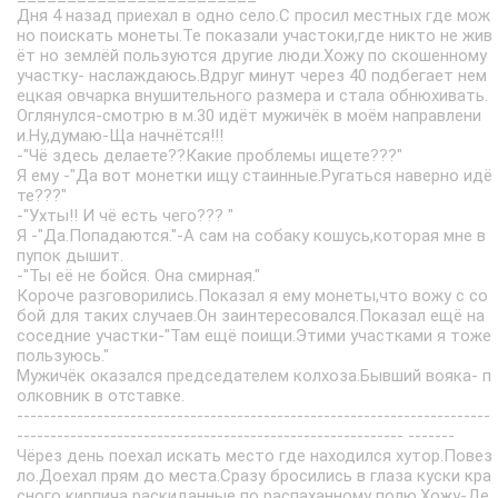
Дня 4 назад приехал в одно село.С просил местных где мож
но поискать монеты.Те показали участоки,где никто не жив
ёт но землёй пользуются другие люди.Хожу по скошенному
участку- наслаждаюсь.Вдруг минут через 40 подбегает нем
ецкая овчарка внушительного размера и стала обнюхивать.
Оглянулся-смотрю в м.30 идёт мужичёк в моём направлени
и.Ну,думаю-Ща начнётся!!!
-"Чё здесь делаете??Какие проблемы ищете???"
Я ему -"Да вот монетки ищу стаинные.Ругаться наверно идё
те???"
-"Ухты!! И чё есть чего??? "
Я -"Да.Попадаются."-А сам на собаку кошусь,которая мне в
пупок дышит.
-"Ты её не бойся. Она смирная."
Короче разговорились.Показал я ему монеты,что вожу с со
бой для таких случаев.Он заинтересовался.Показал ещё на
соседние участки-"Там ещё поищи.Этими участками я тоже
пользуюсь."
Мужичёк оказался председателем колхоза.Бывший вояка- п
олковник в отставке.
-----------------------------------------------------------------------
---------------------------------------------------------- -------
Чёрез день поехал искать место где находился хутор.Повез
ло.Доехал прям до места.Сразу бросились в глаза куски кра
сного кирпича раскиданные по распаханному полю.Хожу-Де