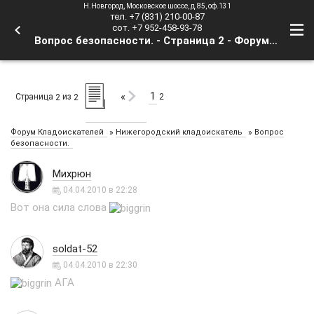
Н.Новгород, Московское шоссе, д.85, оф.131
тел. +7 (831) 210-00-87
сот. +7 952-458-93-78
Вопрос безопасности. - Страница 2 - Форум Кладоискателей
1
«
Страница
из
2
2
2
»
»
Форум Кладоискателей
Нижегородский кладоискатель
Вопрос
безопасности.
Михрюн
04.04.2010 в 22:28
Вот она сила слова
soldat-52
04.04.2010 в 22:30
АГА