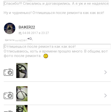
Спасибо!!! Списались и договорились. А я уж и не надеялся
Ну и чудненько! Отпишешься после ремонта как как всё!
BAIKER22
04.08.2017 в 23:27
Цитата
(
)
surik2269
Отпишешься после ремонта как как всё!
Отписываюсь, хоть и времени прошло много. В общем, вот
фото после ремонта.