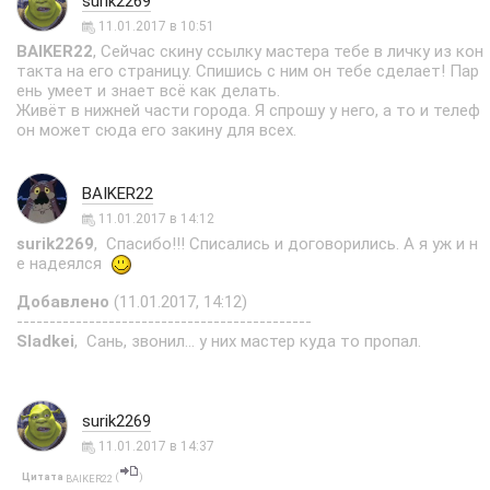
surik2269
11.01.2017 в 10:51
BAIKER22
, Сейчас скину ссылку мастера тебе в личку из кон
такта на его страницу. Спишись с ним он тебе сделает! Пар
ень умеет и знает всё как делать.
Живёт в нижней части города. Я спрошу у него, а то и телеф
он может сюда его закину для всех.
BAIKER22
11.01.2017 в 14:12
surik2269
, Спасибо!!! Списались и договорились. А я уж и н
е надеялся
Добавлено
(11.01.2017, 14:12)
---------------------------------------------
Sladkei
, Сань, звонил... у них мастер куда то пропал.
surik2269
11.01.2017 в 14:37
Цитата
(
)
BAIKER22