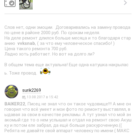
Слов нет, одни эмоции. Договаривались на замену провода
по цене в районе 2000 руб. По срокам неделя.
На деле ремонт длился больше месяца и то благодаря стар
анию
vvksnab
, ( за что ему человеческое спасибо! )
Цена такого ремонта 700 руб.
Ладно хоть работает. Но вот на долго ли?
В общем тема еще актуальна! Еще одна катушка накрылас
ь. Тоже провод.
surik2269
13.08.2017 в 15:42
BAIKER22
, Писец не знал что он такое чудовище!!! А мне он
говорил что всё умеет и мои фото по ремонту выставлял, в
ыдавая за свои в качестве рекламы. А тут узнал что мой зн
акомый где то о нем услышал и отдал на ремонт свою Акуш
ку и потом еле забрал, да ещё больше раскуроченную.((
Ребята не давайте свой аппарат человеку по имени ( МАКС