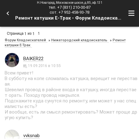
Н.Новгород, Московское шоссе, д.85, оф.131
тел. +7 (831) 210-00-87
сот. +7 952-458-93-78
Ремонт катушки Е-Трак - Форум Кладоискателей
Страница
из
1
1
1
»
»
Форум Кладоискателей
Нижегородский кладоискатель
Ремонт
катушки Е-Трак
BAIKER22
19.09.2016 в 10:55
Всем привет!
В субботу на копе сломалась катушка, верещит не перестав
ая.
Шевелил провод в районе входа в катушку, иногда перестае
т орать. Походу провод накрылся.
Подскажите куда сунутся по ремонту, или может у нас спец
иалисты есть?
И вообще, есть ли смысл ремонтировать? Может проще др
угую купить?
vvksnab