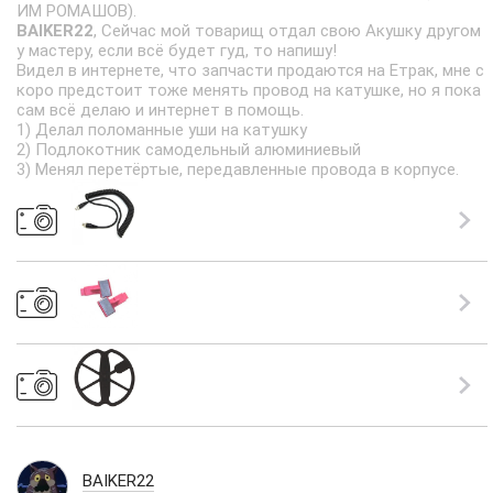
ИМ РОМАШОВ).
BAIKER22
, Сейчас мой товарищ отдал свою Акушку другом
у мастеру, если всё будет гуд, то напишу!
Видел в интернете, что запчасти продаются на Етрак, мне с
коро предстоит тоже менять провод на катушке, но я пока
сам всё делаю и интернет в помощь.
1) Делал поломанные уши на катушку
2) Подлокотник самодельный алюминиевый
3) Менял перетёртые, передавленные провода в корпусе.
BAIKER22