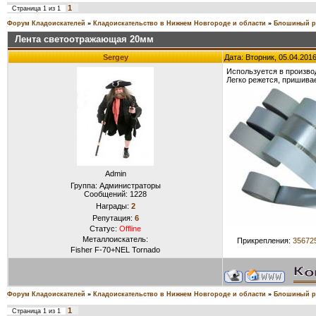
1
Страница
1
из
1
Форум Кладоискателей
»
Кладоискательство в Нижнем Новгороде и области
»
Блошиный р
Лента светоотражающая 20мм
Sergey
Дата: Вторник, 05.04.201
Используется в произво
Легко режется, пришивае
Admin
Группа: Администраторы
Сообщений:
1228
Награды:
2
Репутация:
6
Статус:
Offline
Металлоискатель:
Прикрепления:
356725
Fisher F-70+NEL Tornado
Форум Кладоискателей
»
Кладоискательство в Нижнем Новгороде и области
»
Блошиный р
1
Страница
1
из
1