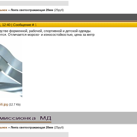
ынок
»
Лента светоотражающая 20мм
(25руб)
6, 12:40 | Сообщение #
1
дстве форменной, рабочей, спортивной и детской одежды.
тся. Отличается морозо- и износостойкостью, цена за метр
6.jpg
(12.7 Kb)
ынок
»
Лента светоотражающая 20мм
(25руб)