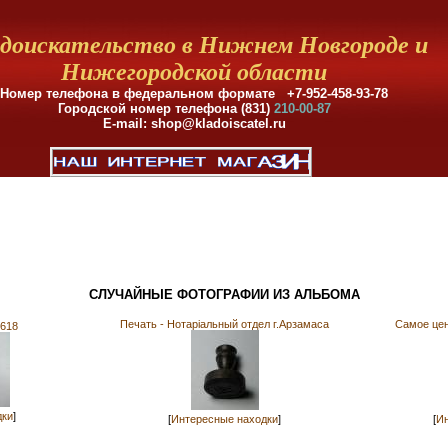
доискательство в Нижнем Новгороде и
Нижегородской области
Номер телефона в федеральном формате +7-952-458-93-78
Городской номер телефона (831)
210-00-87
E-mail: shop@kladoiscatel.ru
СЛУЧАЙНЫЕ ФОТОГРАФИИ ИЗ АЛЬБОМА
Печать - Нотарiальный отдел г.Арзамаса
Самое цен
618
дки
]
[
Интересные находки
]
[
Ин