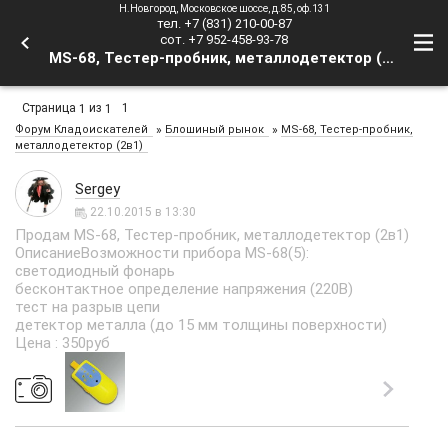
Н.Новгород, Московское шоссе, д.85, оф.131
тел. +7 (831) 210-00-87
сот. +7 952-458-93-78
MS-68, Тестер-пробник, металлодетектор (2в1) - Форум Кладоискателей
Страница
из
1
1
1
»
»
Форум Кладоискателей
Блошиный рынок
MS-68, Тестер-пробник,
металлодетектор (2в1)
Sergey
22.10.2015 в 13:30
Продам MS-68, Тестер-пробник, металлодетектор (2в1)
ОписаниеВозможности прибора MS-68(5):
светодиодный фонарь
бесконтактное определение напряжения (220В)
тест на разрыв цепи
детектор металла (до 15 мм толщины поверхности)
Цена : 350руб