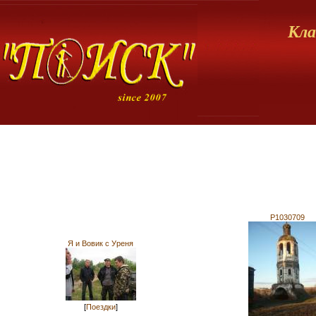
Кла
P1030709
Я и Вовик с Уреня
[
Поездки
]