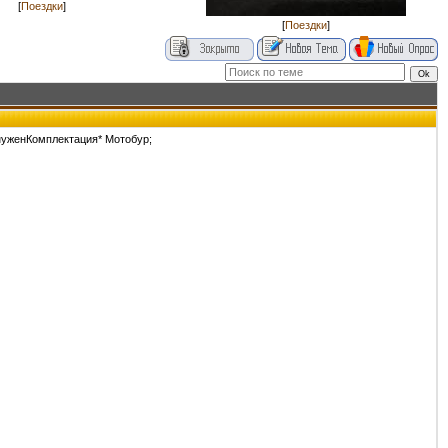
[
Поездки
]
[
Поездки
]
 нуженКомплектация* Мотобур;