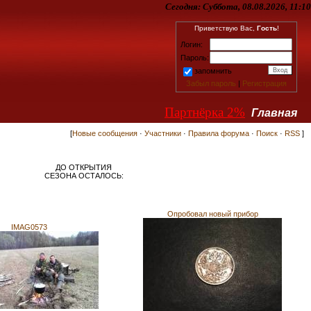
Сегодня:
Суббота, 08.08.2026, 11:10
Приветствую Вас,
Гость
!
Логин:
Пароль:
запомнить
Забыл пароль
|
Регистрация
Партнёрка 2%
Главная
[
Новые сообщения
·
Участники
·
Правила форума
·
Поиск
·
RSS
]
ДО ОТКРЫТИЯ
СЕЗОНА ОСТАЛОСЬ:
Опробовал новый прибор
IMAG0573