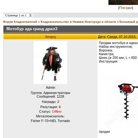
[
Поездки
]
1
Страница
1
из
1
Форум Кладоискателей
»
Кладоискательство в Нижнем Новгороде и области
»
Блошиный р
Мотобур ада гранд дрил3
Sergey
Дата: Среда, 07.10.2015,
Продам мотобур в идеал
Набор инструментов;
Воронка;
Канистра;
Шнек (ø 200 мм, L = 800
Инструкция.
Admin
Группа: Администраторы
Сообщений:
1228
Награды:
2
Репутация:
6
Статус:
Offline
Металлоискатель:
Fisher F-70+NEL Tornado
продан