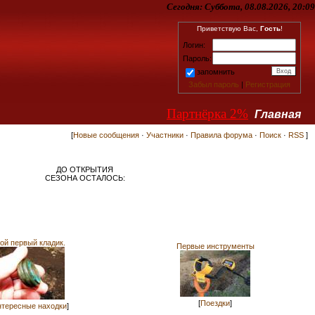
Сегодня:
Суббота, 08.08.2026, 20:09
Приветствую Вас,
Гость
!
Логин:
Пароль:
запомнить
Забыл пароль
|
Регистрация
Партнёрка 2%
Главная
[
Новые сообщения
·
Участники
·
Правила форума
·
Поиск
·
RSS
]
ДО ОТКРЫТИЯ
СЕЗОНА ОСТАЛОСЬ:
ой первый кладик.
Первые инструменты
[
Поездки
]
тересные находки
]