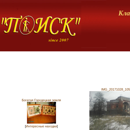
Кла
IMG_20171028_105
Богатая Городецкая земля
[
Интересные находки
]