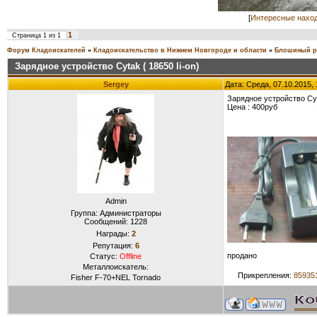
[
Интересные нахо
1
Страница
1
из
1
Форум Кладоискателей
»
Кладоискательство в Нижнем Новгороде и области
»
Блошиный р
Зарядное устройство Cytak ( 18650 li-on)
Sergey
Дата: Среда, 07.10.2015,
Зарядное устройство Cyta
Цена : 400руб
Admin
Группа: Администраторы
Сообщений:
1228
Награды:
2
Репутация:
6
продано
Статус:
Offline
Металлоискатель:
Прикрепления:
859351
Fisher F-70+NEL Tornado