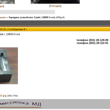
[
Поездки
]
дки
]
ынок
»
Зарядное устройство Cytak ( 18650 li-on)
(400руб)
 14:31 | Сообщение #
1
k ( 18650 li-on)
телефон (831) 29-129-09
телефон (831) 29-112-01
6.jpg
(264.3 Kb)