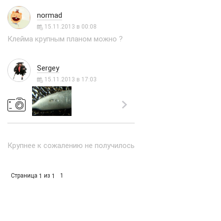
normad
15.11.2013 в 00:08
Клейма крупным планом можно ?
Sergey
15.11.2013 в 17:03
Крупнее к сожалению не получилось
Страница
из
1
1
1