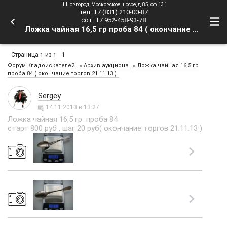
Н.Новгород, Московское шоссе, д.85, оф.131
тел. +7 (831) 210-00-87
сот. +7 952-458-93-78
Ложка чайная 16,5 гр проба 84 ( окончание торгов 21.11.13 ) - Форум Кладоискателей
Страница
из
1
1
1
»
»
Форум Кладоискателей
Архив аукциона
Ложка чайная 16,5 гр
проба 84 ( окончание торгов 21.11.13 )
Sergey
14.11.2013 в 13:27
Ложка чайная 16,5 гр проба 84
старт 800 руб , шаг 20 руб( окончание торгов 21.11.13 )