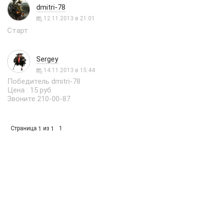
dmitri-78
12.11.2013 в 21:01
Старт
Sergey
14.11.2013 в 15:44
Победитель dmitri-78
Цена : 15 руб
Звоните 210-00-87
Страница
из
1
1
1