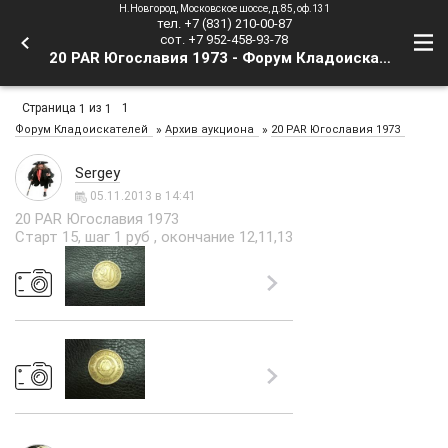
Н.Новгород, Московское шоссе, д.85, оф.131
тел. +7 (831) 210-00-87
сот. +7 952-458-93-78
20 PAR Югославия 1973 - Форум Кладоискателей
Страница
из
1
1
1
»
»
Форум Кладоискателей
Архив аукциона
20 PAR Югославия 1973
Sergey
05.11.2013 в 14:41
20 PAR Югославия 1973
Старт 15, шаг 1 руб , окончание 12,11,13