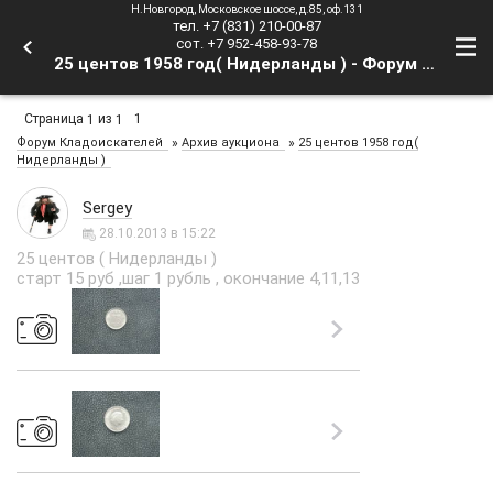
Н.Новгород, Московское шоссе, д.85, оф.131
тел. +7 (831) 210-00-87
сот. +7 952-458-93-78
25 центов 1958 год( Нидерланды ) - Форум Кладоискателей
Страница
из
1
1
1
»
»
Форум Кладоискателей
Архив аукциона
25 центов 1958 год(
Нидерланды )
Sergey
28.10.2013 в 15:22
25 центов ( Нидерланды )
старт 15 руб ,шаг 1 рубль , окончание 4,11,13