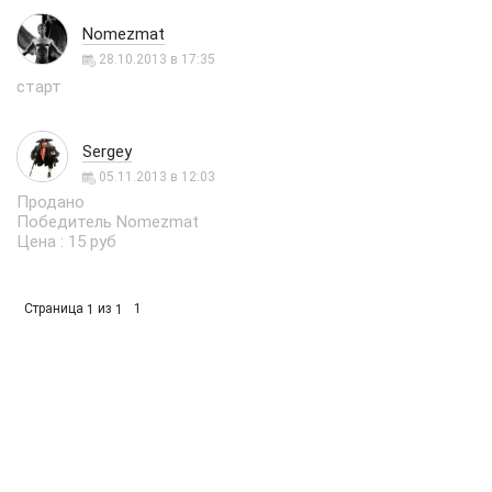
Nomezmat
28.10.2013 в 17:35
старт
Sergey
05.11.2013 в 12:03
Продано
Победитель Nomezmat
Цена : 15 руб
Страница
из
1
1
1