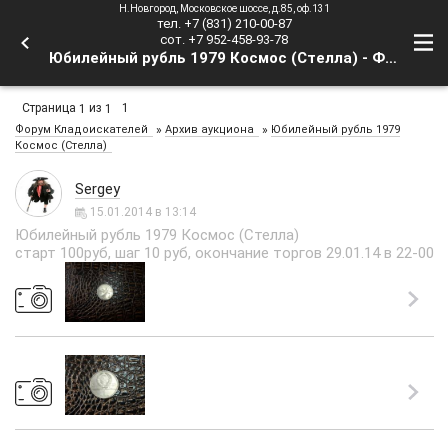
Н.Новгород, Московское шоссе, д.85, оф.131
тел. +7 (831) 210-00-87
сот. +7 952-458-93-78
Юбилейный рубль 1979 Космос (Стелла) - Форум Кладоискателей
Страница
из
1
1
1
»
»
Форум Кладоискателей
Архив аукциона
Юбилейный рубль 1979
Космос (Стелла)
Sergey
15.01.2014 в 13:14
Юбилейный рубль 1979 Космос (Стелла)
старт 100руб, шаг 10 руб, окончание торгов 29.01.14 в 22-00