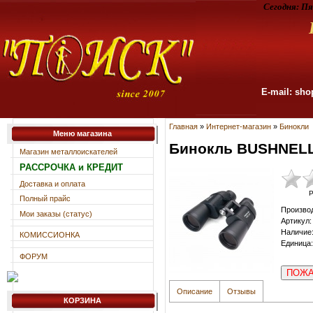
Сегодня:
Пя
E-mail: sho
Главная
»
Интернет-магазин
»
Бинокли
Меню магазина
Бинокль BUSHNEL
Магазин металлоискателей
РАССРОЧКА и КРЕДИТ
Доставка и оплата
Р
Полный прайс
Произво
Мои заказы (статус)
Артикул
:
Наличие
КОМИССИОНКА
Единица
:
ФОРУМ
ПОЖА
Описание
Отзывы
КОРЗИНА