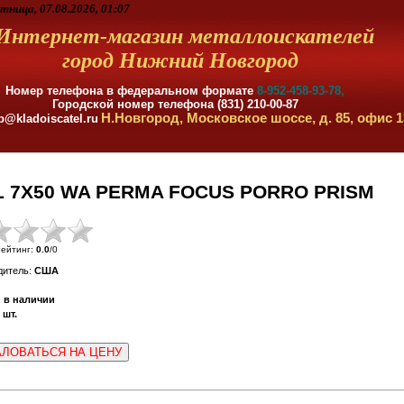
тница, 07.08.2026, 01:07
Интернет-магазин металлоискателей
город Нижний Новгород
Номер телефона в федеральном формате
8-952-458-93-78,
Городской номер телефона (831) 210-00-87
Н.Новгород, Московское шоссе, д. 85, офис 1
p@kladoiscatel.ru
L 7X50 WA PERMA FOCUS PORRO PRISM
ейтинг
:
0.0
/
0
дитель
:
США
:
в наличии
шт.
ЛОВАТЬСЯ НА ЦЕНУ