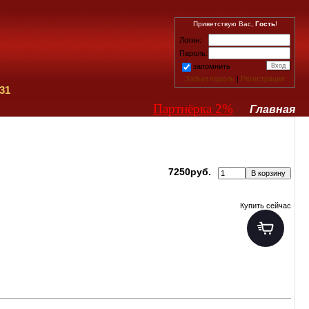
Приветствую Вас,
Гость
!
Логин:
Пароль:
запомнить
Забыл пароль
|
Регистрация
31
Партнёрка 2%
Главная
7250руб.
Купить сейчас