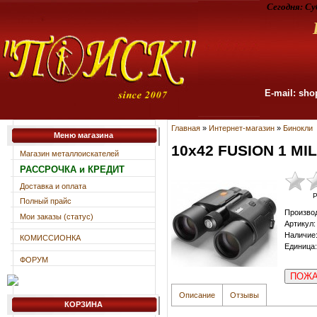
Сегодня:
Су
E-mail: sho
Главная
»
Интернет-магазин
»
Бинокли
Меню магазина
10x42 FUSION 1 MI
Магазин металлоискателей
РАССРОЧКА и КРЕДИТ
Доставка и оплата
Р
Полный прайс
Произво
Мои заказы (статус)
Артикул
:
Наличие
КОМИССИОНКА
Единица
:
ФОРУМ
ПОЖА
Описание
Отзывы
КОРЗИНА