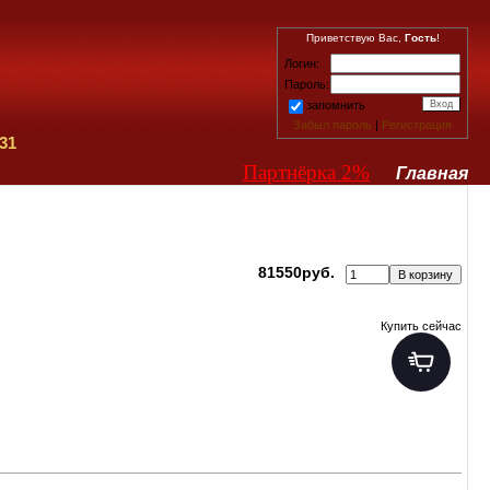
Приветствую Вас,
Гость
!
Логин:
Пароль:
запомнить
Забыл пароль
|
Регистрация
31
Партнёрка 2%
Главная
81550руб.
Купить сейчас