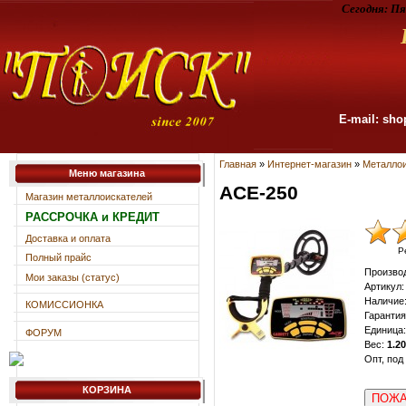
Сегодня:
Пя
E-mail: sho
Главная
»
Интернет-магазин
»
Металлои
Меню магазина
ACE-250
Магазин металлоискателей
РАССРОЧКА и КРЕДИТ
Доставка и оплата
Р
Полный прайс
Произво
Мои заказы (статус)
Артикул
:
Наличие
КОМИССИОНКА
Гарантия
Единица
:
ФОРУМ
Вес
:
1.20
Опт, под
КОРЗИНА
ПОЖА