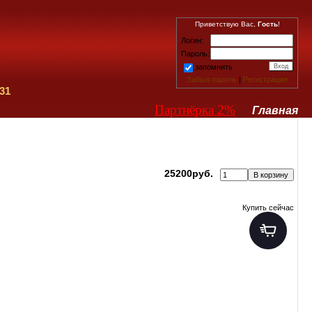
Приветствую Вас,
Гость
!
Логин:
Пароль:
запомнить
Забыл пароль
|
Регистрация
31
Партнёрка 2%
Главная
25200руб.
Купить сейчас