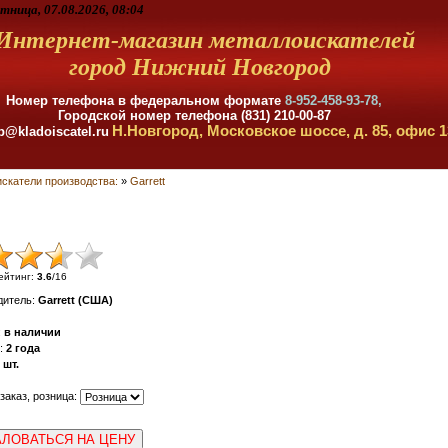
тница, 07.08.2026, 08:04
Интернет-магазин металлоискателей
город Нижний Новгород
Номер телефона в федеральном формате
8-952-458-93-78,
Городской номер телефона (831) 210-00-87
Н.Новгород, Московское шоссе, д. 85, офис 1
p@kladoiscatel.ru
скатели производства:
»
Garrett
ейтинг
:
3.6
/
16
дитель
:
Garrett (США)
:
в наличии
:
2 года
шт.
 заказ, розница:
ЛОВАТЬСЯ НА ЦЕНУ