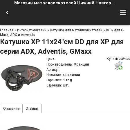
Магазин металлоискателей Нижний Новгород
Главная
»
Интернет-магазин
»
Катушки для металлоискателей
»
XP
»
для G-
Maxx, ADX и Adventis
Катушка XP 11x24"см DD для XP для
серии ADX, Adventis, GMaxx
Купить сейчас
Цена
:
Производитель
:
Франция
Артикул
:
Наличие
:
в наличии
Гарантия
:
1 год
Единица
:
шт.
Описание
Отзывы