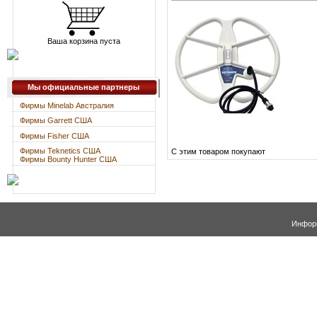
Ваша корзина пуста
Мы официальные партнеры
Фирмы Minelab Австралия
Фирмы Garrett США
Фирмы Fisher США
Фирмы Teknetics США
С этим товаром покупают
Фирмы Bounty Hunter США
Информ