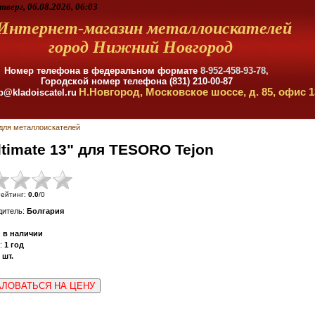
тверг, 06.08.2026, 06:03
Интернет-магазин металлоискателей
город Нижний Новгород
Номер телефона в федеральном формате
8-952-458-93-78,
Городской номер телефона (831) 210-00-87
Н.Новгород, Московское шоссе, д. 85, офис 1
p@kladoiscatel.ru
для металлоискателей
timate 13" для TESORO Tejon
ейтинг
:
0.0
/
0
дитель
:
Болгария
:
в наличии
:
1 год
шт.
ЛОВАТЬСЯ НА ЦЕНУ