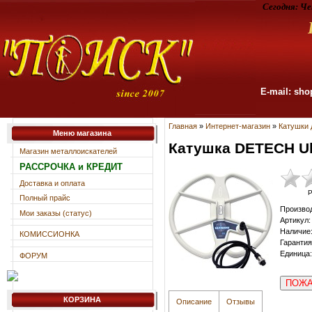
Сегодня:
Че
E-mail: sho
Главная
»
Интернет-магазин
»
Катушки 
Меню магазина
Катушка DETECH Ul
Магазин металлоискателей
РАССРОЧКА и КРЕДИТ
Доставка и оплата
Р
Полный прайс
Произво
Мои заказы (статус)
Артикул
:
Наличие
КОМИССИОНКА
Гарантия
Единица
:
ФОРУМ
ПОЖА
КОРЗИНА
Описание
Отзывы