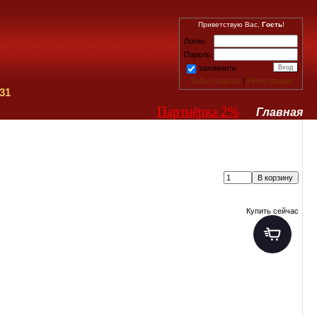
Приветствую Вас,
Гость
!
Логин:
Пароль:
запомнить
Забыл пароль
|
Регистрация
31
Партнёрка 2%
Главная
Купить сейчас