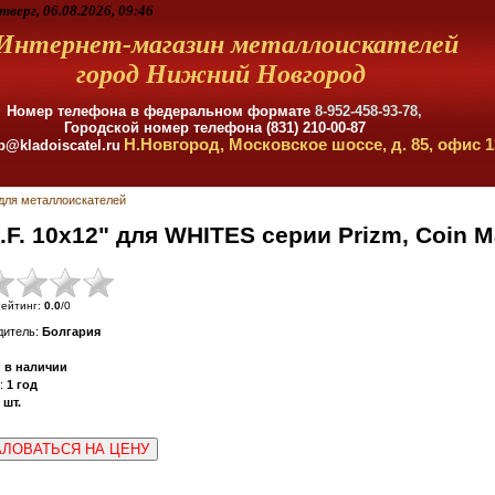
тверг, 06.08.2026, 09:46
Интернет-магазин металлоискателей
город Нижний Новгород
Номер телефона в федеральном формате
8-952-458-93-78,
Городской номер телефона (831) 210-00-87
Н.Новгород, Московское шоссе, д. 85, офис 1
p@kladoiscatel.ru
для металлоискателей
.F. 10x12" для WHITES серии Prizm, Coin M
ейтинг
:
0.0
/
0
дитель
:
Болгария
:
в наличии
:
1 год
шт.
ЛОВАТЬСЯ НА ЦЕНУ