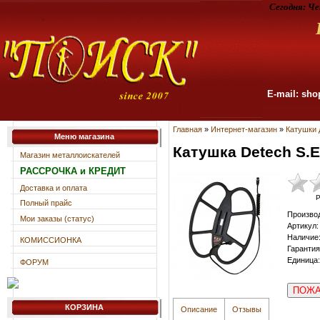
Сегодня:
Че
E-mail: sho
Главная
»
Интернет-магазин
»
Катушки 
Меню магазина
Катушка Detech S.E
Магазин металлоискателей
РАССРОЧКА и КРЕДИТ
Доставка и оплата
Р
Полный прайс
Произво
Мои заказы (статус)
Артикул
:
Наличие
КОМИССИОНКА
Гарантия
Единица
:
ФОРУМ
ПОЖА
КОРЗИНА
Описание
Отзывы