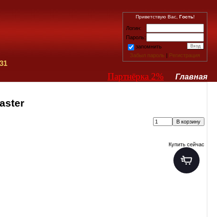
Приветствую Вас,
Гость
!
Логин:
Пароль:
запомнить
Забыл пароль
|
Регистрация
31
Партнёрка 2%
Главная
aster
Купить сейчас