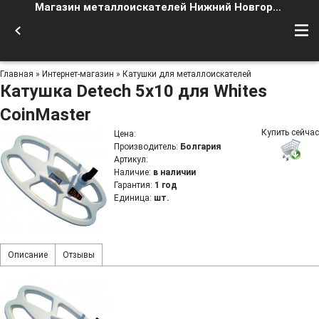
Магазин металлоискателей Нижний Новгород
Главная
»
Интернет-магазин
»
Катушки для металлоискателей
Катушка Detech 5x10 для Whites
CoinMaster
Купить сейчас
Цена
:
Производитель
:
Болгария
Артикул
:
Наличие
:
в наличии
Гарантия
:
1 год
Единица
:
шт.
Описание
Отзывы