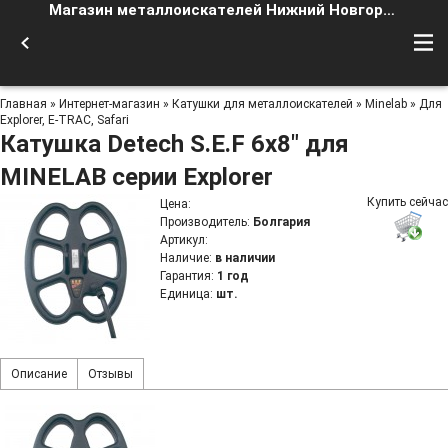
Магазин металлоискателей Нижний Новгород
Главная
»
Интернет-магазин
»
Катушки для металлоискателей
»
Minelab
»
Для
Explorer, E-TRAC, Safari
Катушка Detech S.E.F 6x8" для
MINELAB серии Explorer
Купить сейчас
Цена
:
Производитель
:
Болгария
Артикул
:
Наличие
:
в наличии
Гарантия
:
1 год
Единица
:
шт.
Описание
Отзывы