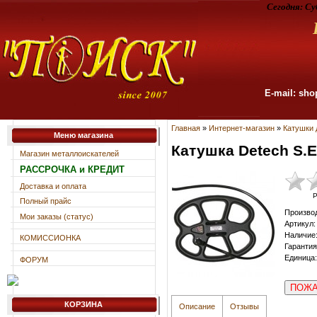
Сегодня:
Су
E-mail: sho
Главная
»
Интернет-магазин
»
Катушки 
Меню магазина
Катушка Detech S.E
Магазин металлоискателей
РАССРОЧКА и КРЕДИТ
Доставка и оплата
Р
Полный прайс
Произво
Мои заказы (статус)
Артикул
:
Наличие
КОМИССИОНКА
Гарантия
Единица
:
ФОРУМ
ПОЖА
КОРЗИНА
Описание
Отзывы