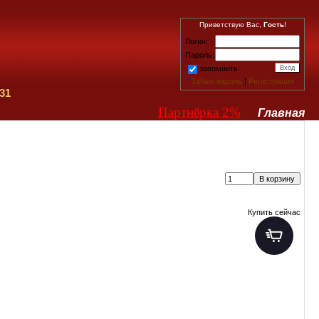
Приветствую Вас,
Гость
!
Логин:
Пароль:
запомнить
Забыл пароль
|
Регистрация
31
Партнёрка 2%
Главная
Купить сейчас