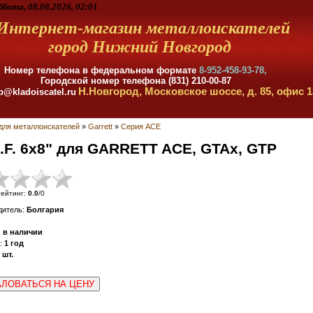
ббота, 08.08.2026, 02:01
Интернет-магазин металлоискателей
город Нижний Новгород
Номер телефона в федеральном формате
8-952-458-93-78,
Городской номер телефона (831) 210-00-87
Н.Новгород, Московское шоссе, д. 85, офис 1
p@kladoiscatel.ru
для металлоискателей
»
Garrett
»
Серия ACE
.F. 6x8" для GARRETT ACE, GTAx, GTP
ейтинг
:
0.0
/
0
дитель
:
Болгария
:
в наличии
:
1 год
шт.
ЛОВАТЬСЯ НА ЦЕНУ