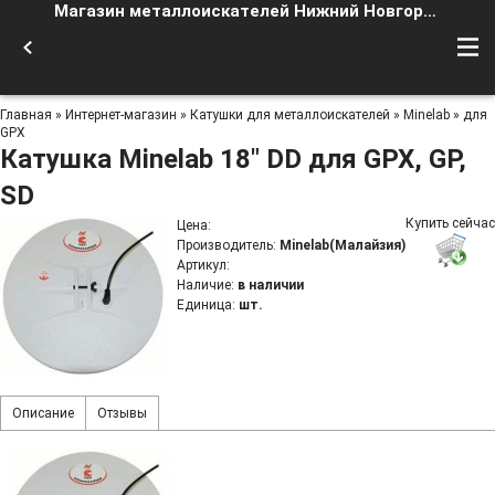
Магазин металлоискателей Нижний Новгород
Главная
»
Интернет-магазин
»
Катушки для металлоискателей
»
Minelab
»
для
GPX
Катушка Minelab 18" DD для GPX, GP,
SD
Купить сейчас
Цена
:
Производитель
:
Minelab(Малайзия)
Артикул
:
Наличие
:
в наличии
Единица
:
шт.
Описание
Отзывы