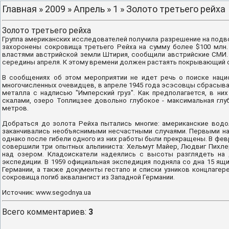
Главная
»
2009
»
Апрель
»
1
» Золото третьего рейха
Золото третьего рейха
Группа американских исследователей получила разрешение на подво
захоронены сокровища третьего Рейха на сумму более $100 млн.
властями австрийской земли Штирия, сообщили австрийские СМИ. А
середины апреля. К этому времени должен растаять покрывающий о
В сообщениях об этом мероприятии не идет речь о поиске наци
многочисленных очевидцев, в апреле 1945 года эсэсовцы сбрасывал
металла с надписью "Имперский груз". Как предполагается, в ни
скалами, озеро Топлицзее довольно глубокое - максимальная глуб
метров.
Добраться до золота Рейха пытались многие: американские водол
заканчивались необъяснимыми несчастными случаями. Первыми на
однако после гибели одного из них работы были прекращены. В фев
совершили три опытных альпиниста: Хельмут Майер, Людвиг Пихлер
над озером. Кладоискатели надеялись с высоты разглядеть на
экспедиции. В 1959 официальная экспедиция подняла со дна 15 ящ
Германии, а также документы гестапо и списки узников концлагере
сокровища погиб аквалангист из Западной Германии.
Источник: www.segodnya.ua
Всего комментариев
:
3