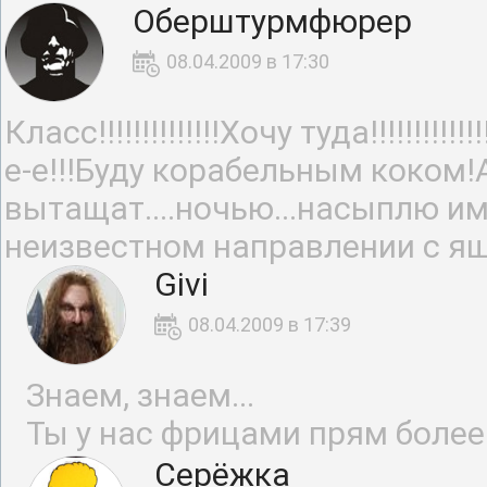
Оберштурмфюрер
08.04.2009 в 17:30
Класс!!!!!!!!!!!!!!Хочу туда!!!!!!!
е-е!!!Буду корабельным коком!
вытащат....ночью...насыплю им
неизвестном направлении с ящ
Givi
08.04.2009 в 17:39
Знаем, знаем...
Ты у нас фрицами прям боле
Серёжка