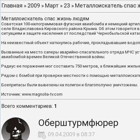
Главная
»
2009
»
Март
»
23
» Металлоискатель спас 
Металлоискатель спас жизнь людям
Советская 100-килограммовая фугасная авиабомба и немецкий арти
селе Владиславовка Кировского района Крыма. Об этом говорится 
ситуациям и защите населения от последствий Чернобыльской ката
На неизвестный объект наткнулись рабочие, прокладывавшие водоп
Вызванные на место саперы аварийно-спасательного отряда МЧС уст
авиабомбой времен Великой Отечественной войны.
Радиус ее поражения мог составить 750 метров, а ближайшие жилые
Рядом с бомбой при проверке местности с помощью металлоискател
Боеприпасы были вывезены на полигон и благополучно уничтожены.
Источник: www.magnolia-tv.com
Всего комментариев
:
1
Оберштурмфюрер
09.04.2009 в 08:37