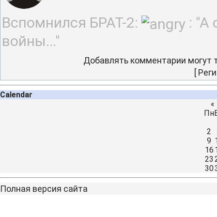
Вспомнился БРАТ-2:
: "А
войны..."
Добавлять комментарии могут т
[
Реги
Calendar
«
Пн
2
9
16
23
30
Полная версия сайта