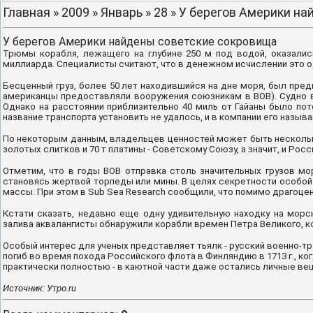
Главная
»
2009
»
Январь
»
28
» У берегов Америки н
У берегов Америки найдены советские сокровища
Трюмы корабля, лежащего на глубине 250 м под водой, оказалис
миллиарда.
Специалисты считают, что в денежном исчислении это о
Бесценный груз, более 50 лет находившийся на дне моря, был пред
американцы предоставляли вооружения союзникам в ВОВ). Судно 
Однако на расстоянии приблизительно 40 миль от Гайаны было пот
название транспорта установить не удалось, и в компании его называ
По некоторым данным, владельцев ценностей может быть несколько.
золотых слитков и 70 т платины - Советскому Союзу, а значит, и Росс
Отметим, что в годы ВОВ отправка столь значительных грузов м
становясь жертвой торпеды или мины. В целях секретности особой 
массы. При этом в Sub Sea Research сообщили, что помимо драгоценн
Кстати сказать, недавно еще одну удивительную находку на мор
залива аквалангисты обнаружили корабли времен Петра Великого, к
Особый интерес для ученых представляет тьялк - русский военно-т
погиб во время похода Российского флота в Финляндию в 1713 г., к
практически полностью - в каютной части даже остались личные вещ
Источник:
Утро.ru