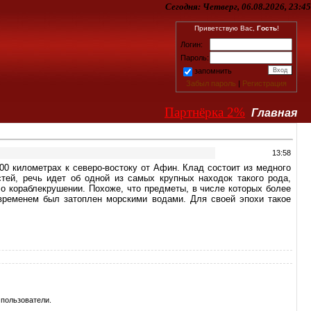
Сегодня:
Четверг, 06.08.2026, 23:45
Приветствую Вас,
Гость
!
Логин:
Пароль:
запомнить
Забыл пароль
|
Регистрация
Партнёрка 2%
Главная
13:58
0 километрах к северо-востоку от Афин. Клад состоит из медного
тей, речь идет об одной из самых крупных находок такого рода,
 о кораблекрушении. Похоже, что предметы, в числе которых более
 временем был затоплен морскими водами. Для своей эпохи такое
пользователи.