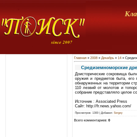
Кла
Главная
»
2008
»
Декабрь
»
14
» Средиз
Средиземноморские дре
Доисторические сокровища были
оружия и предметов быта, его 
обнаруженных на территории стр
110 лезвий от молотов и топор
собрание представляло целое со
Источник : Associated Press
Сайт: http://fr.news.yahoo.com/
Просмотров
: 1300 |
Добавил
:
Sergey
Всего комментариев
:
0