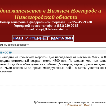
доискательство в Нижнем Новгороде и
Нижегородской области
Номер телефона в федеральном формате +7-952-458-93-78
Городской номер телефона (831)
210-00-87
E-mail: shop@kladoiscatel.ru
емноморские древности
вности
 найдены на греческом морском дне неподалеку от местечка Меси, в 80
предположительный возраст около 4500 лет. По словам местных влас
аны. Клад был обнаружен на глубине 3,5 метров, однако, речь не идет
ов, были закопаны во время междоусобных войн, а затем участок со
стояние.
Добавлять комментарии могут только зарегистрированные 
[
Регистрация
|
Вход
]