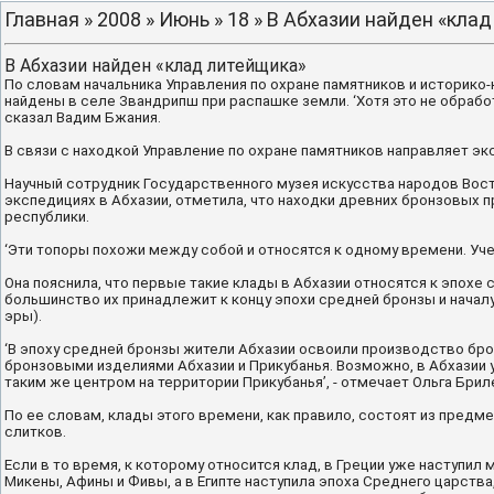
Главная
»
2008
»
Июнь
»
18
» В Абхазии найден «кла
В Абхазии найден «клад литейщика»
По словам начальника Управления по охране памятников и историко
найдены в селе Звандрипш при распашке земли. ‘Хотя это не обрабо
сказал Вадим Бжания.
В связи с находкой Управление по охране памятников направляет 
Научный сотрудник Государственного музея искусства народов Вост
экспедициях в Абхазии, отметила, что находки древних бронзовых 
республики.
‘Эти топоры похожи между собой и относятся к одному времени. Учены
Она пояснила, что первые такие клады в Абхазии относятся к эпохе ср
большинство их принадлежит к концу эпохи средней бронзы и началу 
эры).
‘В эпоху средней бронзы жители Абхазии освоили производство б
бронзовыми изделиями Абхазии и Прикубанья. Возможно, в Абхазии 
таким же центром на территории Прикубанья’, - отмечает Ольга Брил
По ее словам, клады этого времени, как правило, состоят из предме
слитков.
Если в то время, к которому относится клад, в Греции уже наступи
Микены, Афины и Фивы, а в Египте наступила эпоха Среднего царств