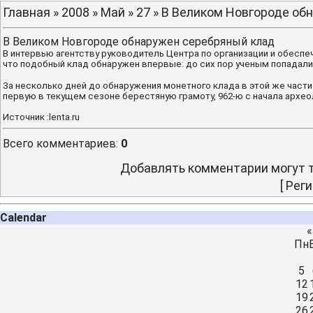
Главная
»
2008
»
Май
»
27
» В Великом Новгороде об
В Великом Новгороде обнаружен серебряный клад
В интервью агентству руководитель Центра по организации и обесп
что подобный клад обнаружен впервые: до сих пор ученым попадали
За несколько дней до обнаружения монетного клада в этой же части
первую в текущем сезоне берестяную грамоту, 962-ю с начала архе
Источник :lenta.ru
Всего комментариев
:
0
Добавлять комментарии могут т
[
Реги
Calendar
«
Пн
5
12
19
26