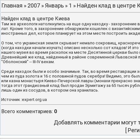
Главная
»
2007
»
Январь
»
1
» Найден клад в центре 
Найден клад в центре Киева
Там же археологи натолкнулись на еще одну находку - захоронение 
лат. Кроме того, в захоронение обнаружили кошелек с византийским
иностранных дел, которое планирует на этом месте построить ака
О том, что украинская земля скрывает немало сокровищ, красноречив
(когда находки начали изучать) описано несколько сот кладов! И это
нашего музея во время раскопок на месте Десятинной церкви было на
Древнейший же клад, найденный в районе современной Львовской площ
"Оболонский" -- III-IV векам.
Среди находок были и особо значимые. Так, во время реставрации х
чем из пуда золота и 16 с половиной пудов серебра! Видимо, это бы
или казна монастыря Киево-Печерской лавры (монахи прекрасно зна
тогда этот грандиозный клад был продан Эрмитажу за 65 тысяч рубл
лишь один из сосудов, в котором она хранилась.
Источник :expert.org.ua
Всего комментариев
:
0
Добавлять комментарии могут т
[
Реги