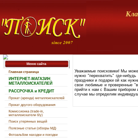
Кла
Меню сайта
Уважаемые поисковики! Мы можем
Главная страница
нужно "перехватить" где-нибудь
ИНТЕРНЕТ-МАГАЗИН
праздники и подарки ой как нужн
МЕТАЛЛОИСКАТЕЛЕЙ
свои любимые и проверенные "в
прийти к нам с Вашим прибором и
РАССРОЧКА и КРЕДИТ
случае мы определим индивидуал
Прокат (аренда) металлоискателей
Прокат другого оборудования
Комиссионка (trade-in,
металлоискатели б/у)
Поиск утерянных вещей
Полезные статьи (обзоры МД)
Фотоальбом находки и поездки