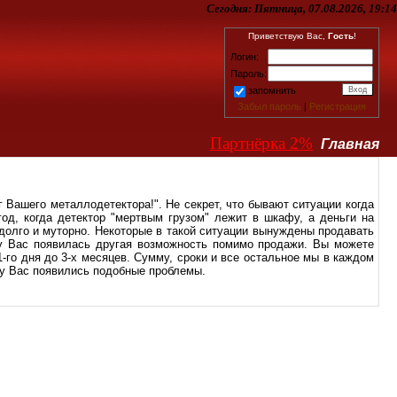
Сегодня:
Пятница, 07.08.2026, 19:14
Приветствую Вас,
Гость
!
Логин:
Пароль:
запомнить
Забыл пароль
|
Регистрация
Партнёрка 2%
Главная
Вашего металлодетектора!". Не секрет, что бывают ситуации когда
год, когда детектор "мертвым грузом" лежит в шкафу, а деньги на
 долго и муторно. Некоторые в такой ситуации вынуждены продавать
 у Вас появилась другая возможность помимо продажи. Вы можете
1-го дня до 3-х месяцев. Сумму, сроки и все остальное мы в каждом
 у Вас появились подобные проблемы.