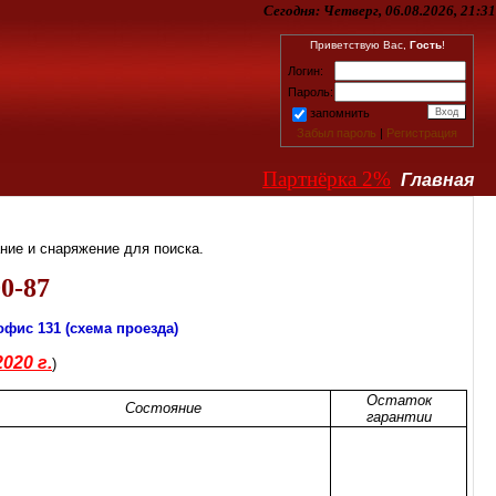
Сегодня:
Четверг, 06.08.2026, 21:31
Приветствую Вас,
Гость
!
Логин:
Пароль:
запомнить
Забыл пароль
|
Регистрация
Партнёрка 2%
Главная
ие и снаряжение для поиска.
0-87
офис 131 (
схема проезда
)
020 г.
)
Остаток
Состояние
гарантии