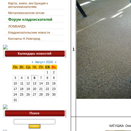
Карты, книги, инструкции к
металлоискателям
Металлоискатели оптом
Форум кладоискателей
ЛОМБАРДЪ
Кладоискательские новости
Контакты Н.Новгород
1
Календарь новостей
«
Август 2026
»
Пн
Вт
Ср
Чт
Пт
Сб
Вс
1
2
3
4
5
6
7
8
9
10
11
12
13
14
15
16
17
18
19
20
21
22
23
24
25
26
27
28
29
30
31
Поиск
КАТУШКА Dete