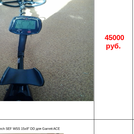
45000
руб.
ch SEF WSS 15х8'' DD для Garrett ACE