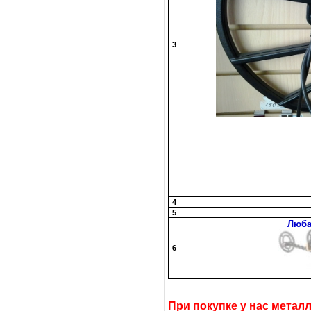
3
4
5
Люба
6
При покупке у нас метал