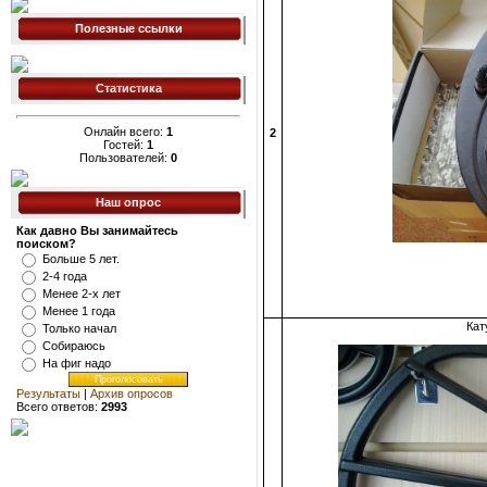
Полезные ссылки
Статистика
Онлайн всего:
1
2
Гостей:
1
Пользователей:
0
Наш опрос
Как давно Вы занимайтесь
поиском?
Больше 5 лет.
2-4 года
Менее 2-х лет
Менее 1 года
Кат
Только начал
Собираюсь
На фиг надо
Результаты
|
Архив опросов
Всего ответов:
2993