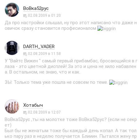
ВоВка52рус
02.08.2009 в 01:20
Да про настройки слышал, ну про этот написано что даже н
овичок сразу становится професионалом
DARTH_VADER
02.08.2009 в 11:58
У "Вайтс Вижен " самый первый прибамбас, бросающийся в г
лаза - это цветной дисплей! За это и цена не хило набавлен
а. В остальном, не знаю, что и как.
ЗЫ: Только тема уже пошла не совсем по теме.
Хотабыч
02.08.2009 в 12:07
ВоВка52рус ,ты на молотке тоже ВоВка52рус? (если не секр
ет)
Был бы не женатым тоже бы каждый день копал. А так тол
ько пару раз в неделю получается. Блииин. Пытался жену пр