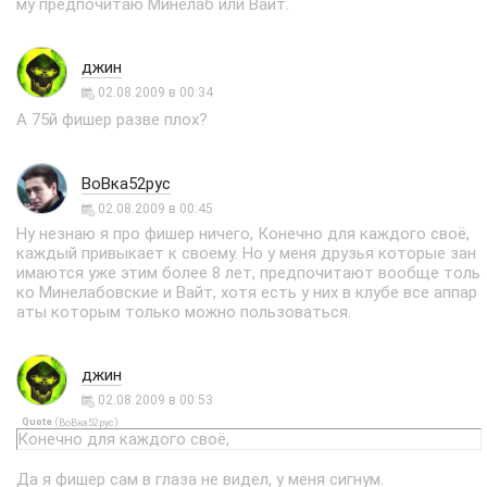
му предпочитаю Минелаб или Вайт.
джин
02.08.2009 в 00:34
А 75й фишер разве плох?
ВоВка52рус
02.08.2009 в 00:45
Ну незнаю я про фишер ничего, Конечно для каждого своё,
каждый привыкает к своему. Но у меня друзья которые зан
имаются уже этим более 8 лет, предпочитают вообще толь
ко Минелабовские и Вайт, хотя есть у них в клубе все аппар
аты которым только можно пользоваться.
джин
02.08.2009 в 00:53
Quote
(
)
ВоВка52рус
Конечно для каждого своё,
Да я фишер сам в глаза не видел, у меня сигнум.