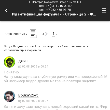
Н.Новгород, Московское шоссе, д.85, оф.131
тел. +7 (831) 210-00-87
сот. +7 952-458-93-78
Идентификация форумчан - Страница 2 - Форум Кладоискателей
1
«
Страница
из
2
2
2
»
»
Форум Кладоискателей
Нижегородский кладоискатель
Идентификация форумчан
джин
02.08.2009 в 00:24
Понятно.
На ту кладуху надо глубинную рамку или мд посерьёзней. М
ой например ведро думаю метра на полтора зацепит.
ВоВка52рус
02.08.2009 в 00:27
Вот я и хочу щас покупать новый, хороший какой нить. Фир