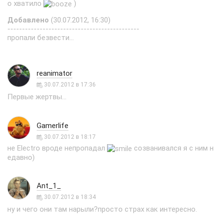
о хватило
)
Добавлено
(30.07.2012, 16:30)
---------------------------------------------
пропали безвести...
reanimator
30.07.2012 в 17:36
Первые жертвы...
Gamerlife
30.07.2012 в 18:17
не Electro вроде непропадал
созванивался я с ним н
едавно)
Ant_1_
30.07.2012 в 18:34
ну и чего они там нарыли?просто страх как интересно.