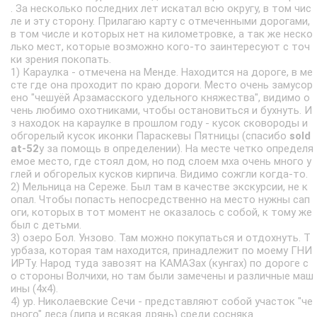
. За несколько последних лет искатал всю округу, в том чис
ле и эту сторону. Прилагаю карту с отмеченными дорогами,
в том числе и которых нет на километровке, а так же неско
лько мест, которые возможно кого-то заинтересуют с точ
ки зрения покопать.
1) Караулка - отмечена на Менде. Находится на дороге, в ме
сте где она проходит по краю дороги. Место очень замусор
ено "чешуёй Арзамасского удельного княжества", видимо о
чень любимо охотниками, чтобы остановиться и бухнуть. И
з находок на караулке в прошлом году - кусок сковороды и
обгорелый кусок иконки Параскевы Пятницы (спасибо
sold
at-52
у за помощь в определении). На месте четко определя
емое место, где стоял дом, но под слоем мха очень много у
глей и обгорелых кусков кирпича. Видимо сожгли когда-то.
2) Мельница на Сереже. Был там в качестве экскурсии, не к
опал. Чтобы попасть непосредственно на место нужны сап
оги, которых в тот момент не оказалось с собой, к тому же
был с детьми.
3) озеро Бол. Унзово. Там можно покупаться и отдохнуть. Т
урбаза, которая там находится, принадлежит по моему ГНИ
ИРТу. Народ туда завозят на КАМАЗах (кунгах) по дороге с
о стороны Волчихи, но там были замечены и различные маш
ины (4х4).
4) ур. Николаевские Сечи - представляют собой участок "че
рного" леса (липа и всякая дрянь) среди сосняка.