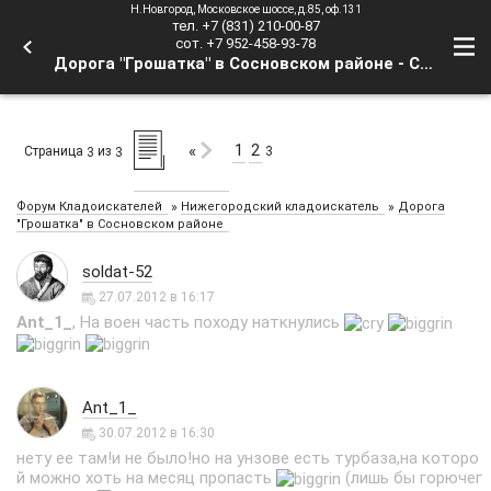
Н.Новгород, Московское шоссе, д.85, оф.131
тел. +7 (831) 210-00-87
сот. +7 952-458-93-78
Дорога "Грошатка" в Сосновском районе - Страница 3 - Форум Кладоискателей
1
2
«
Страница
из
3
3
3
»
»
Форум Кладоискателей
Нижегородский кладоискатель
Дорога
"Грошатка" в Сосновском районе
soldat-52
27.07.2012 в 16:17
Ant_1_
, На воен часть походу наткнулись
Ant_1_
30.07.2012 в 16:30
нету ее там!и не было!но на унзове есть турбаза,на которо
й можно хоть на месяц пропасть
(лишь бы горючег