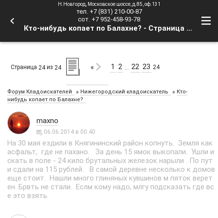
Н.Новгород, Московское шоссе, д.85, оф.131
тел. +7 (831) 210-00-87
сот. +7 952-458-93-78
Кто-нибудь копает по Балахне? - Страница 24 - Форум Кладоискателей
1
2
22
23
«
Страница
из
24
24
24
…
»
»
Форум Кладоискателей
Нижегородский кладоискатель
Кто-
нибудь копает по Балахне?
maxno
06.06.2014 в 00:40
На 30 мая ездили в Княгининский район копнуть. Земля как
асфальт, где не пахано. За день 15 ямок выкопали. Ушли и
скать в поле - 24 кило брутальных железок нарыли . По пут
и сдали на 115 рублей. В самой деревне несколько к домов
еще стоит. Нашли много глиняных кувшинов м пяток верет
ен. Брвть не стали. Еслм кому надо, млгу подсказать где вс
е это взять.