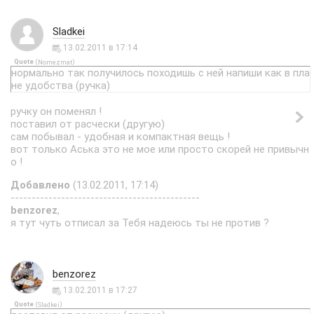
Sladkei
13.02.2011 в 17:14
Quote
(
)
Nomezmat
нормально так получилось походишь с ней напиши как в пла
не удобства (ручка)
ручку он поменял !
поставил от расчески (другую)
сам побывал - удобная и компактная вещь !
вот только Аська это не мое или просто скорей не привычн
о !
Добавлено
(13.02.2011, 17:14)
---------------------------------------------
benzorez
,
я тут чуть отписал за Тебя надеюсь ты не против ?
benzorez
13.02.2011 в 17:27
Quote
(
)
Sladkei