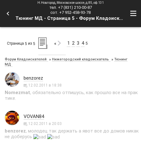
Н.Новгород, Московское шоссе, д.85, оф.131
тел. +7 (831) 210-00-87
сот. +7 952-458-93-78
Тюнинг МД - Страница 5 - Форум Кладоискателей
1
2
3
4
«
Страница
из
5
5
5
»
»
Форум Кладоискателей
Нижегородский кладоискатель
Тюнинг
МД
benzorez
12.02.2011 в 18:38
Nomezmat
, обязательно отпишусь, как прошло все на прак
тике.
VOVAN84
12.02.2011 в 20:03
benzorez
, молодец так держать а явот все до домов никак
не доберусь