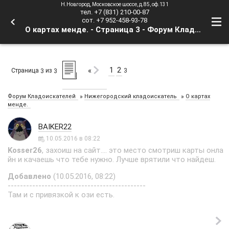
Н.Новгород, Московское шоссе, д.85, оф.131
тел. +7 (831) 210-00-87
сот. +7 952-458-93-78
О картах менде. - Страница 3 - Форум Кладоискателей
1
2
«
Страница
из
3
3
3
»
»
Форум Кладоискателей
Нижегородский кладоискатель
О картах
менде.
BAIKER22
10.05.2016 в 08:22
Kosser26
, захоиш на сайт.... это место смотриш карты онла
йн и качаешь что тебе нужно. Лучше врятили что найдеш.
Добавлено
(10.05.2016, 08:22)
---------------------------------------------
Там и с привязкой к ози есть.