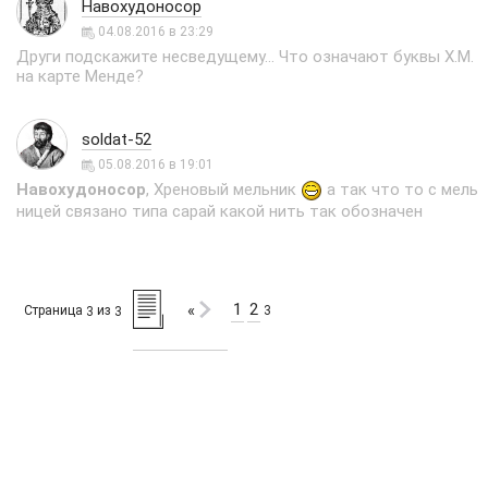
Навохудоносор
04.08.2016 в 23:29
Други подскажите несведущему... Что означают буквы Х.М.
на карте Менде?
soldat-52
05.08.2016 в 19:01
Навохудоносор
, Хреновый мельник
а так что то с мель
ницей связано типа сарай какой нить так обозначен
1
2
«
Страница
из
3
3
3