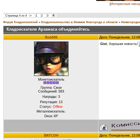
[
Интересные нахо
4
Страница
4
из
4
«
1
2
3
Форум Кладоискателей
»
Кладоискательство в Нижнем Новгороде и области
»
Нижегородск
Кладоискатели Арзамаса объединяйтесь
Bob505
Дата: Понедельник, 13.09
Givi
, Хорошая новость!
Монетоискатель
Группа: Свои
Сообщений:
583
Награды:
3
Репутация:
13
Статус:
Offline
Металлоискатель:
Deus ХP
ВАТСОН
Дата: Понедельник, 13.09