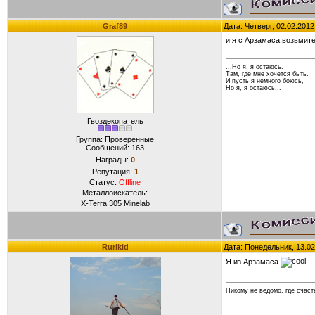
Graf89
Дата: Четверг, 02.02.201
и я с Арзамаса,возьмите
...Но я, я остаюсь.
Там, где мне хочется быть.
И пусть я немного боюсь,
Но я, я остаюсь...
Гвоздекопатель
Группа: Проверенные
Сообщений:
163
Награды:
0
Репутация:
1
Статус:
Offline
Металлоискатель:
X-Terra 305 Minelab
Rurikid
Дата: Понедельник, 13.02
Я из Арзамаса
Никому не ведомо, где счасть