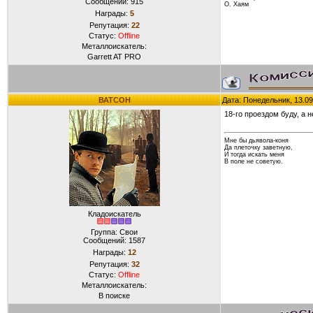
Сообщений:
915
О. Хаям
Награды:
5
Репутация:
22
Статус:
Offline
Металлоискатель:
Garrett AT PRO
ВАТСОН
Дата: Понедельник, 13.09
18-го проездом буду, а н
Мне бы дьявола-коня
Да плеточку заветную,
И тогда искать меня
В поле не советую.
Кладоискатель
Группа: Свои
Сообщений:
1587
Награды:
12
Репутация:
32
Статус:
Offline
Металлоискатель:
В поиске