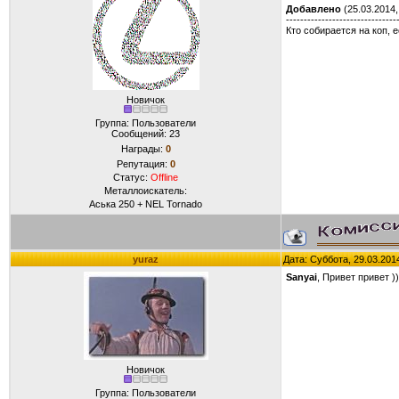
Добавлено
(25.03.2014,
-------------------------------
Кто собирается на коп, е
Новичок
Группа: Пользователи
Сообщений:
23
Награды:
0
Репутация:
0
Статус:
Offline
Металлоискатель:
Аська 250 + NEL Tornado
yuraz
Дата: Суббота, 29.03.201
Sanyai
, Привет привет ))
Новичок
Группа: Пользователи