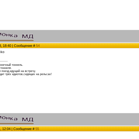
3, 18:40 | Сообщение #
54
онечный тоннель.
 тоннеля.
и поезд,идущий на встречу.
дит трёх идиотов,сидящих на рельсах!
4, 12:04 | Сообщение #
55