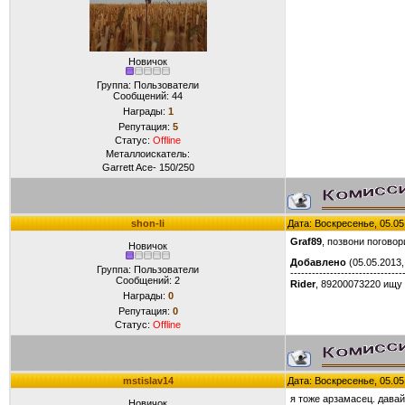
Новичок
Группа: Пользователи
Сообщений:
44
Награды:
1
Репутация:
5
Статус:
Offline
Металлоискатель:
Garrett Ace- 150/250
shon-li
Дата: Воскресенье, 05.05
Graf89
, позвони погово
Новичок
Добавлено
(05.05.2013,
Группа: Пользователи
-------------------------------
Сообщений:
2
Rider
, 89200073220 ищу 
Награды:
0
Репутация:
0
Статус:
Offline
mstislav14
Дата: Воскресенье, 05.05
я тоже арзамасец. дава
Новичок