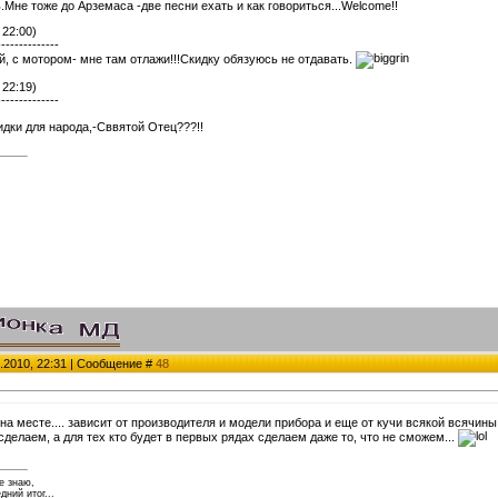
.Мне тоже до Арземаса -две песни ехать и как говориться...Welcome!!
 22:00)
--------------
й, с мотором- мне там отлажи!!!Скидку обязуюсь не отдавать.
 22:19)
--------------
скидки для народа,-Сввятой Отец???!!
.2010, 22:31 | Сообщение #
48
на месте.... зависит от производителя и модели прибора и еще от кучи всякой всячин
сделаем, а для тех кто будет в первых рядах сделаем даже то, что не cможем...
е знаю,
ний итог...