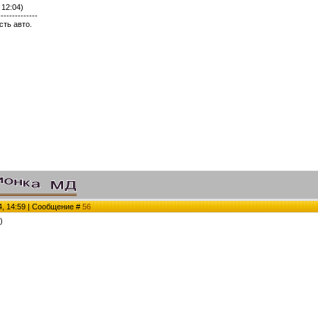
 12:04)
--------------
сть авто.
4, 14:59 | Сообщение #
56
)