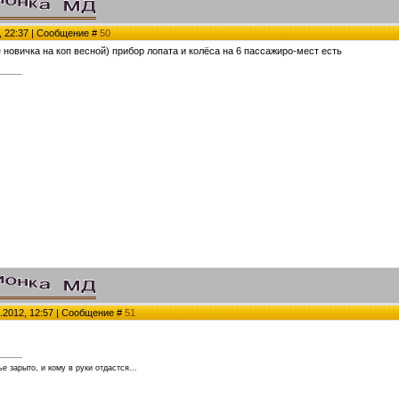
2, 22:37 | Сообщение #
50
 новичка на коп весной) прибор лопата и колёса на 6 пассажиро-мест есть
.2012, 12:57 | Сообщение #
51
е зарыто, и кому в руки отдастся...