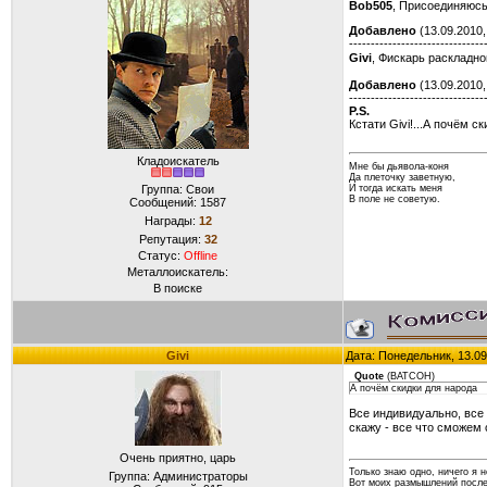
Bob505
, Присоединяюсь
Добавлено
(13.09.2010,
-------------------------------
Givi
, Фискарь раскладно
Добавлено
(13.09.2010,
-------------------------------
P.S.
Кстати Givi!...А почём 
Кладоискатель
Мне бы дьявола-коня
Да плеточку заветную,
И тогда искать меня
Группа: Свои
В поле не советую.
Сообщений:
1587
Награды:
12
Репутация:
32
Статус:
Offline
Металлоискатель:
В поиске
Givi
Дата: Понедельник, 13.09
Quote
(
ВАТСОН
)
А почём скидки для народа
Все индивидуально, все 
скажу - все что сможем 
Очень приятно, царь
Только знаю одно, ничего я н
Группа: Администраторы
Вот моих размышлений послед