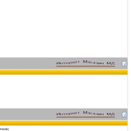
ичков)