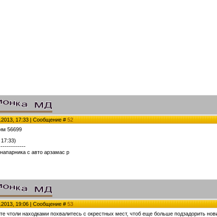
.2013, 17:33 | Сообщение #
52
рим 56699
 17:33)
--------------
напарника с авто арзамас р
.2013, 19:06 | Сообщение #
53
йте чтоли находками похвалитесь с окрестных мест, чтоб еще больше подзадорить нов