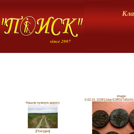
Кла
image-
0.02.01.103812dac51fff327d5d1fc
Нашли нужную дорогу
[
Поездки
]