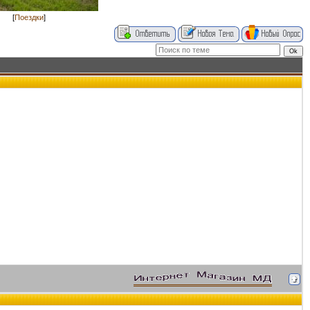
[
Поездки
]