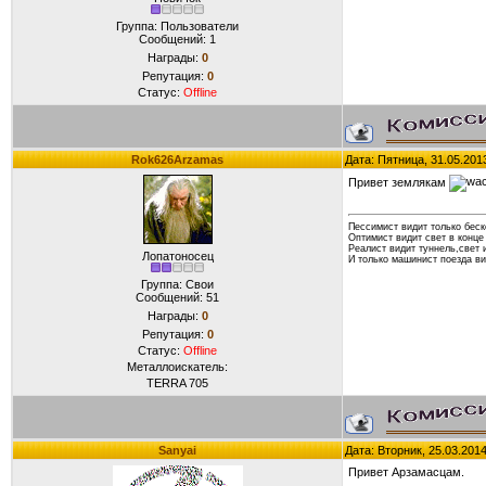
Группа: Пользователи
Сообщений:
1
Награды:
0
Репутация:
0
Статус:
Offline
Rok626Arzamas
Дата: Пятница, 31.05.201
Привет землякам
Пессимист видит только беск
Оптимист видит свет в конце
Реалист видит туннель,свет 
Лопатоносец
И только машинист поезда ви
Группа: Свои
Сообщений:
51
Награды:
0
Репутация:
0
Статус:
Offline
Металлоискатель:
TERRA 705
Sanyai
Дата: Вторник, 25.03.201
Привет Арзамасцам.