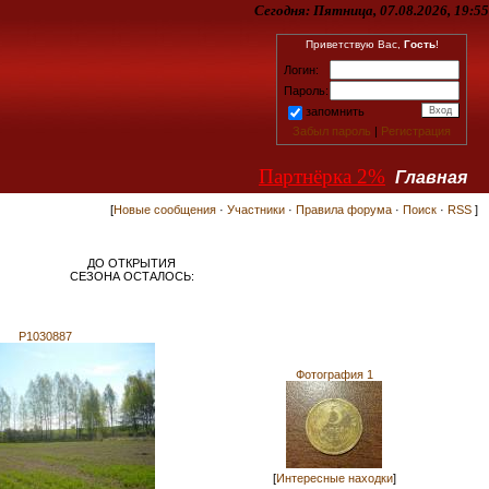
Сегодня:
Пятница, 07.08.2026, 19:55
Приветствую Вас,
Гость
!
Логин:
Пароль:
запомнить
Забыл пароль
|
Регистрация
Партнёрка 2%
Главная
[
Новые сообщения
·
Участники
·
Правила форума
·
Поиск
·
RSS
]
ДО ОТКРЫТИЯ
СЕЗОНА ОСТАЛОСЬ:
P1030887
Фотография 1
[
Интересные находки
]