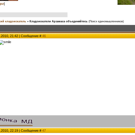
дки
]
ий кладоискатель
»
Кладоискатели Арзамаса объединяйтесь
(Поиск единомышленников)
.2010, 21:42 | Сообщение #
46
.2010, 22:19 | Сообщение #
47